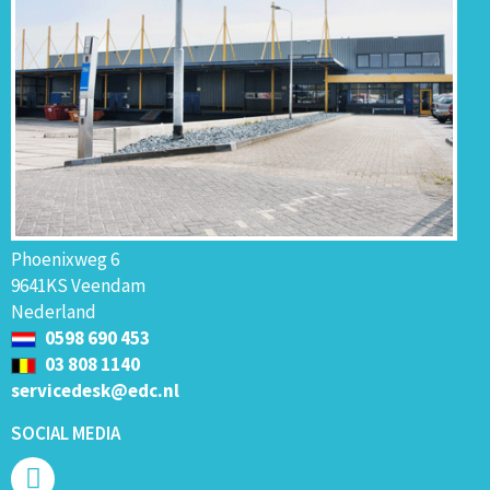
Phoenixweg 6
9641KS Veendam
Nederland
0598 690 453
03 808 1140
servicedesk@edc.nl
SOCIAL MEDIA