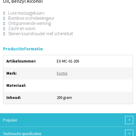
Oil, Benzyl Alcohol
Luxe massagekaars
Bamboe orchideeëngeur
Ontspannende werking
Zacht en warm
Stenen kaarshouder met schenktuit
Productinformatie
Artikelnummer:
EX-MC-01-200
Merk:
Exotiq
Materiaal:
Inhoud:
200 gram
+
Populair
+
Technische specificaties