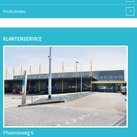
+
Productvideo
KLANTENSERVICE
Phoenixweg 6