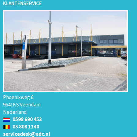
KLANTENSERVICE
Phoenixweg 6
9641KS Veendam
Nederland
0598 690 453
03 808 1140
servicedesk@edc.nl