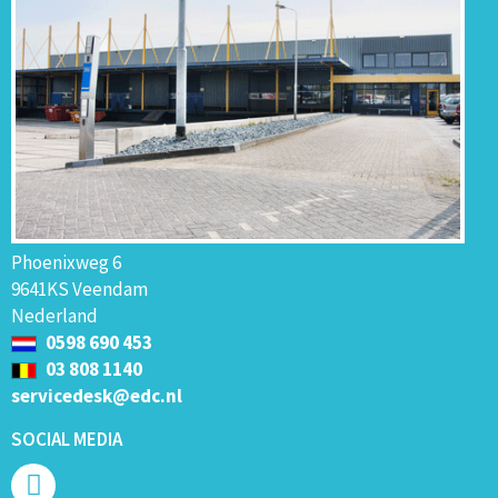
Phoenixweg 6
9641KS Veendam
Nederland
0598 690 453
03 808 1140
servicedesk@edc.nl
SOCIAL MEDIA